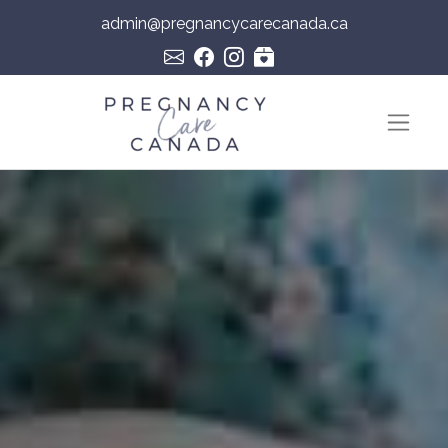
admin@pregnancycarecanada.ca
Skip to content
Navigation principale