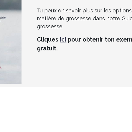
Tu peux en savoir plus sur les options 
matière de grossesse dans notre Gui
grossesse.
Cliques
ici
pour obtenir ton exem
gratuit.
as
ici une
liste des centres de soins de grossesse affili
 affiliés à Assistance Grossesse Canada acceptent n