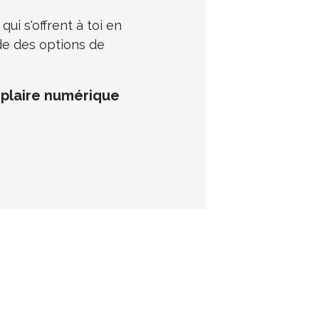
qui s'offrent à toi en
de des options de
plaire numérique
és à la PCC.
otre
engagement en matière de soins et