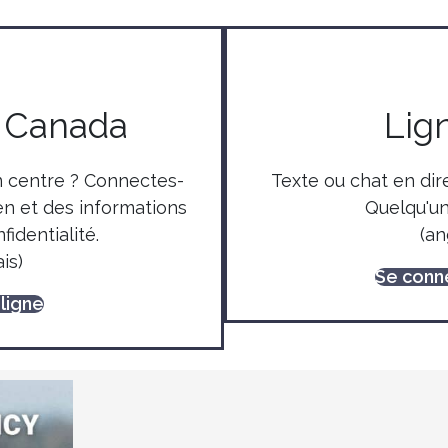
e Canada
Lig
n centre ? Connectes-
Texte ou chat en dire
en et des informations
Quelqu'un
fidentialité.
(an
is)
Se conn
ligne