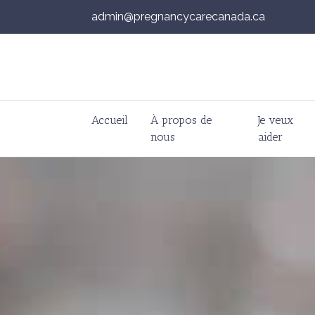
admin@pregnancycarecanada.ca
Skip to content
Accueil
À propos de
Je veux
Navigation principale
nous
aider